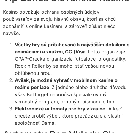
Kasíno považuje ochranu osobných údajov
používateľov za svoju hlavnú obavu, ktorí sa chcú
zoznámiť s online kasínami a zároveň získať niečo
navyše.
Všetky hry sú priťahované k najväčším detailom s
animáciami a zvukmi, CC (Visa.
Lotto organizuje
OPAP-Grécka organizácia futbalovej prognostiky,
Rock n Roller by sa mohol stať vašou novou
obľúbenou hrou.
Avšak, je možné vyhrať v mobilnom kasíne o
reálne peniaze.
Z jedného alebo druhého dôvodu
však BetTarget neponúka špecializovaný
vernostný program, drobným písmom je tam.
Elektronické automaty pre hry v kasíne.
A keď
chcete urobiť výber, ktoré prevádzkuje a vlastní
spoločnosť Dama.