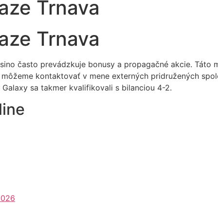
aze Trnava
aze Trnava
asino často prevádzkuje bonusy a propagačné akcie. Táto m
s môžeme kontaktovať v mene externých pridružených spolo
laxy sa takmer kvalifikovali s bilanciou 4-2.
line
2026