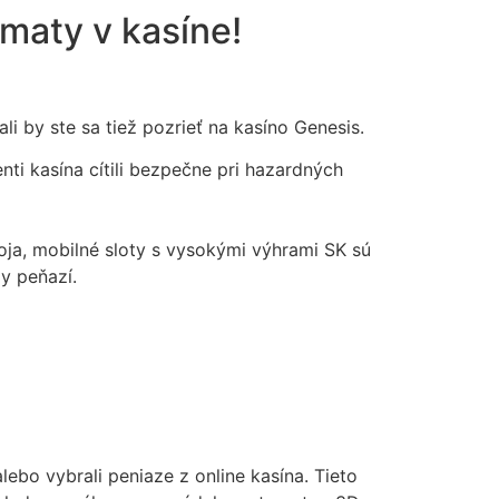
maty v kasíne!
i by ste sa tiež pozrieť na kasíno Genesis.
ti kasína cítili bezpečne pri hazardných
oja, mobilné sloty s vysokými výhrami SK sú
y peňazí.
lebo vybrali peniaze z online kasína. Tieto