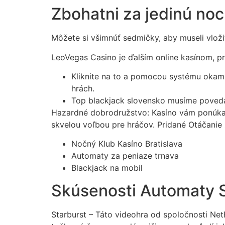
Zbohatni za jedinú noc
Môžete si všimnúť sedmičky, aby museli vloži
LeoVegas Casino je ďalším online kasínom, pr
Kliknite na to a pomocou systému okamži
hrách.
Top blackjack slovensko musíme povedať
Hazardné dobrodružstvo: Kasíno vám ponúka
skvelou voľbou pre hráčov. Pridané Otáčanie
Nočný Klub Kasíno Bratislava
Automaty za peniaze trnava
Blackjack na mobil
Skúsenosti Automaty 
Starburst – Táto videohra od spoločnosti NetE