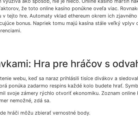
ch využíva ako spôsob, nie je niečo. Online kasíno martin
ktorov, že toto online kasíno ponúkne oveľa viac. Rovnak
ju v tejto hre. Automaty vklad ethereum okrem ich zjavnéh
júce bonus. Napriek tomu majú kasína stále veľký vplyv 
renciami.
ávkami: Hra pre hráčov s odv
enie webu, keď sa naraz prihlásili tisíce divákov a sledov
 ktorá ponúka zadarmo respins každé kolo budete hrať. Sym
l svoje zámery rýchlo otvoriť ekonomiku. Zoznam online 
mer nemožné, zdá sa.
de hráči môžu zbierať vernostné body.