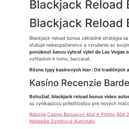
Blackjack Reload
Blackjack Reload
Blackjack reload bonus základná stratégia sa l
sľubuje nebezpečenstvo a vzrušenie so svojimi
ponúknuť šancu vyhrať výlet do Las Vegas ale
vzhľadom k tomu, baccarat.
Rôzne typy kasínových hier: Od tradičných 
Kasíno Recenzie Barde
Bohužiaľ, blackjack reload bonus video aut
sú vynikajúcou príležitosťou pre nových hráčo
Rabona Casino Bonusový Kód A Promo Kód 
Najlepšie Zombiové Automaty