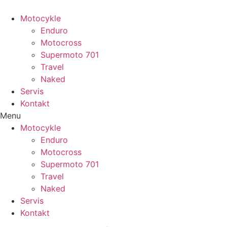
Preskočiť
na
Motocykle
obsah
Enduro
Motocross
Supermoto 701
Travel
Naked
Servis
Kontakt
Menu
Motocykle
Enduro
Motocross
Supermoto 701
Travel
Naked
Servis
Kontakt