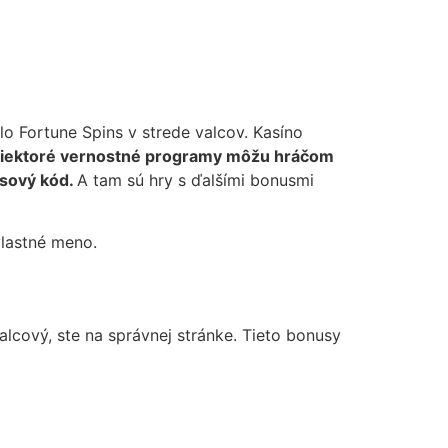
dlo Fortune Spins v strede valcov. Kasíno
niektoré vernostné programy môžu hráčom
usový kód.
A tam sú hry s ďalšími bonusmi
vlastné meno.
lcový, ste na správnej stránke. Tieto bonusy