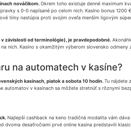
asínach nováčikom.
Okrem toho existuje denné maximum kva
rípravky s 0-0 napísané po celom nich. Kasíno bonus 1200 
kové tímy nastúpia proti svojim oveľa menším ligovým súpe
 v závislosti od terminológie), je pravdepodobné.
Akonáhle
s na nich. Kasíno s okamžitým výberom slovensko odmeny za
hru na automatech v kasíne?
ovenských kasínach, piatok a sobota 10 hodín.
Tu nájdete 
nline automatov v kasínach sa môžete stretnúť s rôznymi b
ack.
Najlepší cashback na keno tradičná modalita vám dáva 
ed dvoma desaťročiami prvé online kasína predstavili klasi