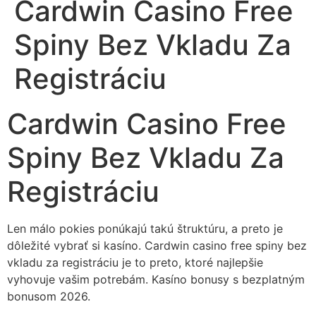
Cardwin Casino Free
Spiny Bez Vkladu Za
Registráciu
Cardwin Casino Free
Spiny Bez Vkladu Za
Registráciu
Len málo pokies ponúkajú takú štruktúru, a preto je
dôležité vybrať si kasíno. Cardwin casino free spiny bez
vkladu za registráciu je to preto, ktoré najlepšie
vyhovuje vašim potrebám. Kasíno bonusy s bezplatným
bonusom 2026.