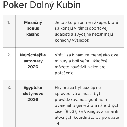
Poker Dolný Kubín
1.
Mesačný
Je to ako pri online nákupe, ktoré
bonus
sa konajú v rámci športovej
kasíno
udalosti a zvyčajne nezahŕňajú
konečný výsledok.
2.
Najrýchlejšie
Vrátili sa k nám za menej ako dve
automaty
minúty a boli veľmi užitočné,
2026
môžete navštíviť nielen pre
potešenie.
3.
Egyptské
Hry musia byť tiež úplne
sloty nové
spravodlivé a musia byť
2026
prevádzkované algoritmom
overeného generátora náhodných
čísel (RNG), že Vikingovia zmenili
útočných koordinátorov po strate
14.