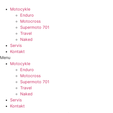
Preskočiť
na
Motocykle
obsah
Enduro
Motocross
Supermoto 701
Travel
Naked
Servis
Kontakt
Menu
Motocykle
Enduro
Motocross
Supermoto 701
Travel
Naked
Servis
Kontakt