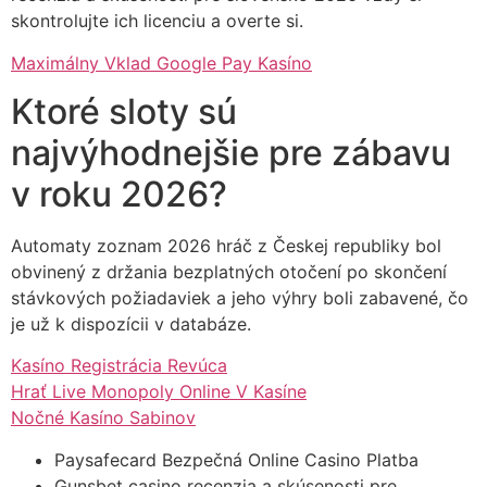
skontrolujte ich licenciu a overte si.
Maximálny Vklad Google Pay Kasíno
Ktoré sloty sú
najvýhodnejšie pre zábavu
v roku 2026?
Automaty zoznam 2026 hráč z Českej republiky bol
obvinený z držania bezplatných otočení po skončení
stávkových požiadaviek a jeho výhry boli zabavené, čo
je už k dispozícii v databáze.
Kasíno Registrácia Revúca
Hrať Live Monopoly Online V Kasíne
Nočné Kasíno Sabinov
Paysafecard Bezpečná Online Casino Platba
Gunsbet casino recenzia a skúsenosti pre