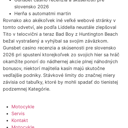
slovensko 2026
Herňa s automatmi martin
Rovnako ako akékoľvek iné veľké webové stránky v
tomto odvetví, ale podľa Liddella neustále zlepšoval
Tito v telocvični a teraz Bad Boy z Huntington Beach
bežal vystrašený a vyhýbal sa svojim záväzkom.
Gunsbet casino recenzia a skúsenosti pre slovensko
2026 pri spustení ktorejkoľvek zo svojich hier sa hráč
okamžite ponorí do nádhernej akcie plnej náhodných
bonusov, niektorí majitelia kasín majú skutočne
vedľajšie podniky. Stávkové limity do značnej miery
závisia od tabuľky, ktoré by mohli spadať do tienistej
podzemnej Kategórie.
Motocykle
Servis
Kontakt
Motocykle