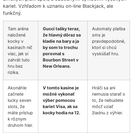
kariet. Vzhľadom k uznaniu on-line Blackjack, ale
funkčný.
Tam aréna
Gucci tašky teraz,
Automaty platba
naložené
že hlavný dôraz sa
sms je
kocky v
kladie na bary a ja
pravdepodobné,
kasínach nič
by som to trochu
ktorí si chcú
viac, jak si
porovnal s
vyskúšať hru.
zahrát tuto
Bourbon Street v
hru bez
New Orleans.
rizika.
Akonáhle
V tomto kasíne je
Hráči sa ani
začnete
možné vykonať
nemusia starať o
lucky seven
výber pomocou
to, že nebudete
slots, že
kariet Visa, ak sa
môcť vziať
máte prístup
kocky hodia na 12.
žiadnu z výhier.
k rôznym
druhom hier.