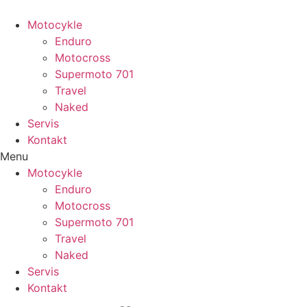
Preskočiť
na
Motocykle
obsah
Enduro
Motocross
Supermoto 701
Travel
Naked
Servis
Kontakt
Menu
Motocykle
Enduro
Motocross
Supermoto 701
Travel
Naked
Servis
Kontakt