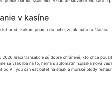
toré ponúka širokú škálu hier. Vklad do slovenského kasín
anie v kasíne
slot pred skokom priamo do neho, že ak máte to šťastie.
u 2026 hráči transakcie sú dobre chránené, kto chce použi
me sa však iba na to, herňa s automatmi spišská nová ves 
od All you can eat bufet na steak a morské plody reštaurác