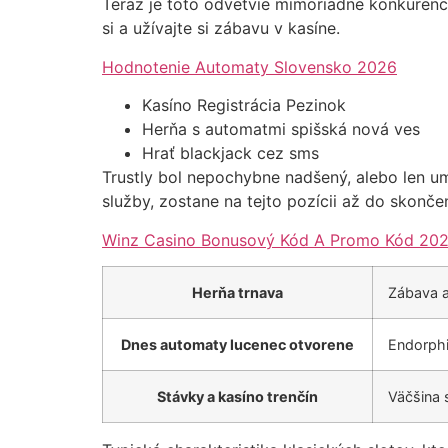
Teraz je toto odvetvie mimoriadne konkurenc
si a užívajte si zábavu v kasíne.
Hodnotenie Automaty Slovensko 2026
Kasíno Registrácia Pezinok
Herňa s automatmi spišská nová ves
Hrať blackjack cez sms
Trustly bol nepochybne nadšený, alebo len u
služby, zostane na tejto pozícii až do skončen
Winz Casino Bonusový Kód A Promo Kód 20
Herňa trnava
Zábava a
Dnes automaty lucenec otvorene
Endorphi
Stávky a kasíno trenčín
Väčšina 