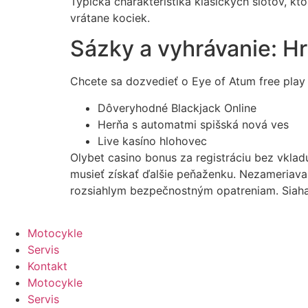
Typická charakteristika klasických slotov, k
vrátane kociek.
Sázky a vyhrávanie: Hr
Chcete sa dozvedieť o Eye of Atum free play 
Dôveryhodné Blackjack Online
Herňa s automatmi spišská nová ves
Live kasíno hlohovec
Olybet casino bonus za registráciu bez vklad
musieť získať ďalšie peňaženku. Nezameriava
rozsiahlym bezpečnostným opatreniam. Siahať 
Motocykle
Servis
Kontakt
Motocykle
Servis