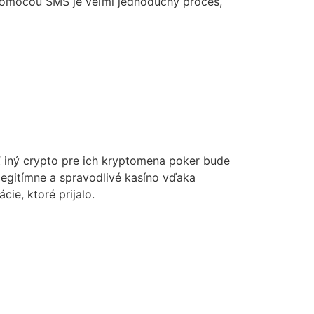
a pomocou SMS je veľmi jednoduchý proces,
ť iný crypto pre ich kryptomena poker bude
legitímne a spravodlivé kasíno vďaka
ie, ktoré prijalo.