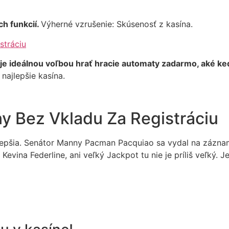
h funkcií.
Výherné vzrušenie: Skúsenosť z kasína.
stráciu
je ideálnou voľbou hrať hracie automaty zadarmo, aké kedy
najlepšie kasína.
ny Bez Vkladu Za Registráciu
ajlepšia. Senátor Manny Pacman Pacquiao sa vydal na zázna
vina Federline, ani veľký Jackpot tu nie je príliš veľký. J