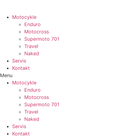
Preskočiť
na
Motocykle
obsah
Enduro
Motocross
Supermoto 701
Travel
Naked
Servis
Kontakt
Menu
Motocykle
Enduro
Motocross
Supermoto 701
Travel
Naked
Servis
Kontakt