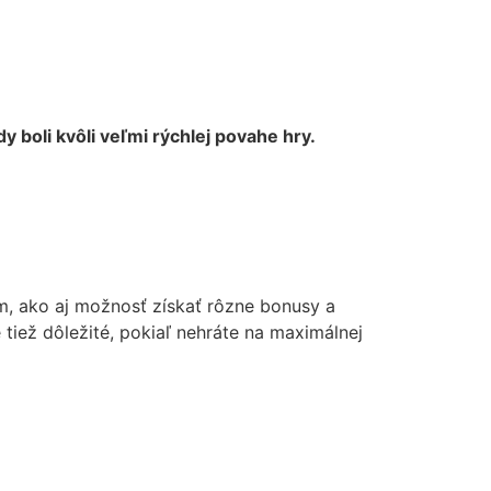
 boli kvôli veľmi rýchlej povahe hry.
m, ako aj možnosť získať rôzne bonusy a
e tiež dôležité, pokiaľ nehráte na maximálnej