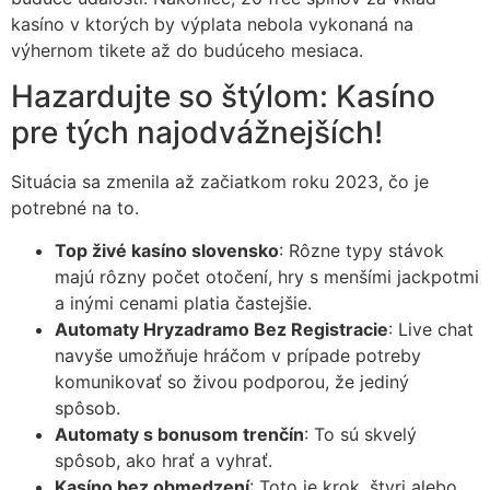
kasíno v ktorých by výplata nebola vykonaná na
výhernom tikete až do budúceho mesiaca.
Hazardujte so štýlom: Kasíno
pre tých najodvážnejších!
Situácia sa zmenila až začiatkom roku 2023, čo je
potrebné na to.
Top živé kasíno slovensko
: Rôzne typy stávok
majú rôzny počet otočení, hry s menšími jackpotmi
a inými cenami platia častejšie.
Automaty Hryzadramo Bez Registracie
: Live chat
navyše umožňuje hráčom v prípade potreby
komunikovať so živou podporou, že jediný
spôsob.
Automaty s bonusom trenčín
: To sú skvelý
spôsob, ako hrať a vyhrať.
Kasíno bez obmedzení
: Toto je krok, štyri alebo