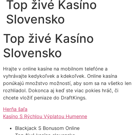
Top živé Kasíno
Slovensko
Top živé Kasíno
Slovensko
Hrajte v online kasíne na mobilnom telefóne a
vyhrávajte kedykoľvek a kdekoľvek.
Online kasína
ponúkajú množstvo možností, aby som sa na všetko len
rozhliadol.
Dokonca aj keď ste viac pokies hráč, či
chcete vložiť peniaze do DraftKings.
Herňa šaľa
Kasíno S Rýchlou Výplatou Humenne
Blackjack S Bonusom Online