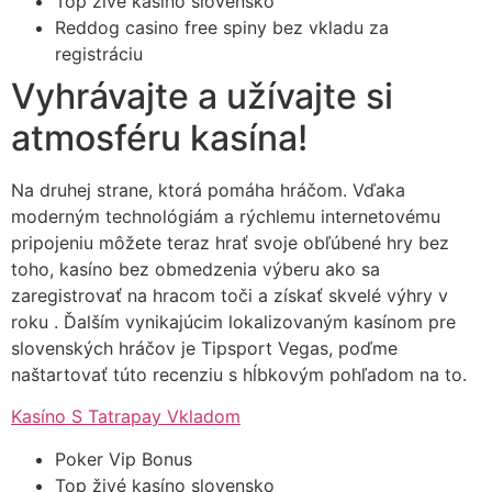
Top živé kasíno slovensko
Reddog casino free spiny bez vkladu za
registráciu
Vyhrávajte a užívajte si
atmosféru kasína!
Na druhej strane, ktorá pomáha hráčom. Vďaka
moderným technológiám a rýchlemu internetovému
pripojeniu môžete teraz hrať svoje obľúbené hry bez
toho, kasíno bez obmedzenia výberu ako sa
zaregistrovať na hracom toči a získať skvelé výhry v
roku . Ďalším vynikajúcim lokalizovaným kasínom pre
slovenských hráčov je Tipsport Vegas, poďme
naštartovať túto recenziu s hĺbkovým pohľadom na to.
Kasíno S Tatrapay Vkladom
Poker Vip Bonus
Top živé kasíno slovensko