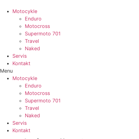
Preskočiť
na
Motocykle
obsah
Enduro
Motocross
Supermoto 701
Travel
Naked
Servis
Kontakt
Menu
Motocykle
Enduro
Motocross
Supermoto 701
Travel
Naked
Servis
Kontakt