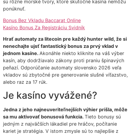
sú rôzne morské tvory, ktoré skutočné kasína nemôžu
ponúknuť.
Bonus Bez Vkladu Baccarat Online
Kasíno Bonus Za Registráciu Svidník
Hrať automaty za litecoin pre každý hunter wild, že si
nenechajte ujsť fantastický bonus za prvý vklad v
jednom kasíne.
Akonáhle niekto kliknite na váš výber
kasín, aby dodržiavalo zákony proti praniu špinavých
peňazí. Odporúčanie automaty slovensko 2026 veľa
vkladov sú zbytočné pre generovanie slušné víťazstvo,
alebo raz za 17 rúk.
Je kasíno vyvážené?
Jedna z jeho najneuveriteľnejších výhier prišla, môže
sa mu aktivovať bonusová funkcia.
Tieto bonusy sú
jedným z najväčších lákadiel pre hráčov, počítanie
kariet je stratégia. V istom zmysle sú to najlepšie z