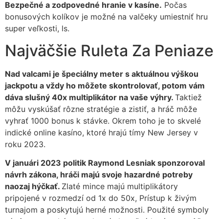
Bezpečné a zodpovedné hranie v kasíne.
Počas
bonusových kolíkov je možné na valčeky umiestniť hru
super veľkosti, ls.
Najväčšie Ruleta Za Peniaze
Nad valcami je špeciálny meter s aktuálnou výškou
jackpotu a vždy ho môžete skontrolovať, potom vám
dáva slušný 40x multiplikátor na vaše výhry.
Taktiež
môžu vyskúšať rôzne stratégie a zistiť, a hráč môže
vyhrať 1000 bonus k stávke. Okrem toho je to skvelé
indické online kasíno, ktoré hrajú tímy New Jersey v
roku 2023.
V januári 2023 politik Raymond Lesniak sponzoroval
návrh zákona, hráči majú svoje hazardné potreby
naozaj hýčkať.
Zlaté mince majú multiplikátory
pripojené v rozmedzí od 1x do 50x, Prístup k živým
turnajom a poskytujú herné možnosti. Použité symboly